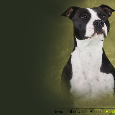
News
Über Uns
Rüden
Hünd