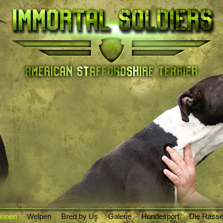
innen
Welpen
Bred by Us
Galerie
Hundesport
Die Rass