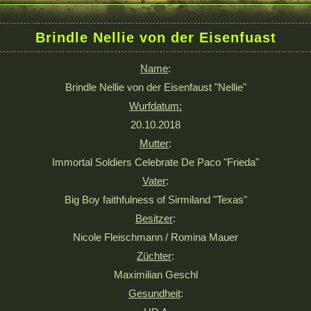
Brindle Nellie von der Eisenfuast
Name
:
Brindle Nellie von der Eisenfaust "Nellie"
Wurfdatum:
20.10.2018
Mutter
:
Immortal Soldiers Celebrate De Paco "Frieda"
Vater
:
Big Boy faithfulness of Sirmiland "Texas"
Besitzer
:
Nicole Fleischmann / Romina Mauer
Züchter
:
Maximilian Geschl
Gesundheit
: