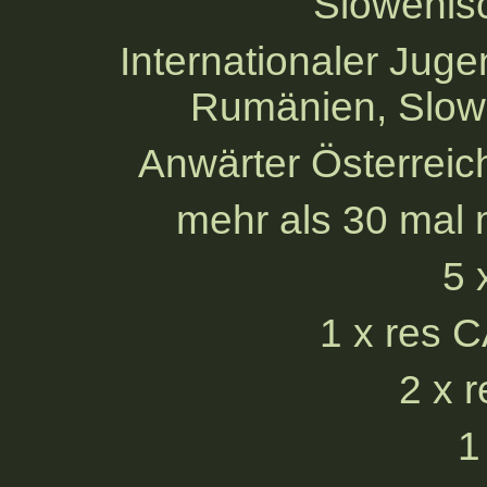
Slowenis
Internationaler Ju
Rumänien, Slowe
Anwärter Österrei
mehr als 30 mal m
5 
1 x res 
2 x 
1