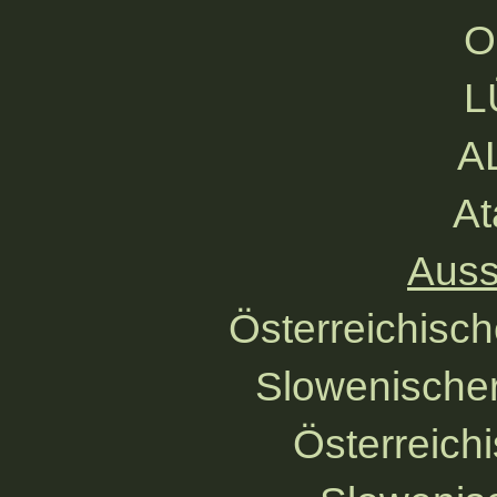
O
L
AL
At
Auss
Österreichisc
Slowenische
Österreich