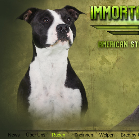
News
Über Uns
Rüden
Hündinnen
Welpen
Bred by 